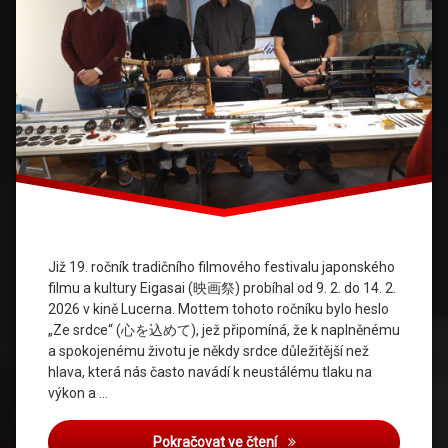
Již 19. ročník tradičního filmového festivalu japonského
filmu a kultury Eigasai (映画祭) probíhal od 9. 2. do 14. 2.
2026 v kině Lucerna. Mottem tohoto ročníku bylo heslo
„Ze srdce“ (心を込めて), jež připomíná, že k naplněnému
a spokojenému životu je někdy srdce důležitější než
hlava, která nás často navádí k neustálému tlaku na
výkon a …
Eigasai 2026 – výstavní st
Pokračovat ve čtení