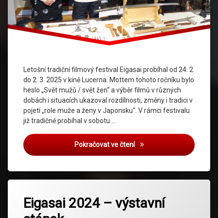
Letošní tradiční filmový festival Eigasai probíhal od 24. 2.
do 2. 3. 2025 v kině Lucerna. Mottem tohoto ročníku bylo
heslo „Svět mužů / svět žen“ a výběr filmů v různých
dobách i situacích ukazoval rozdílnosti, změny i tradici v
pojetí „role muže a ženy v Japonsku“. V rámci festivalu
již tradičně probíhal v sobotu …
Eigasai 2025 – výstavní st
Pokračovat ve čtení
Označeno
tagem
Eigasai 2024 – výstavní
Eigasai