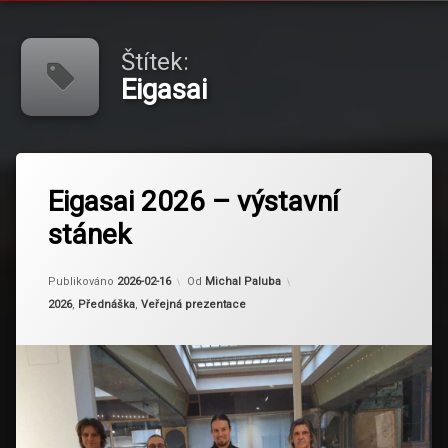
Štítek:
Eigasai
Označeno
tagem
Eigasai 2026 – výstavní
Eigasai
stánek
Aktualizováno
2026-02-16
Publikováno
2026-02-16
Od
Michal Paluba
Kategorie:
2026
,
Přednáška
,
Veřejná prezentace