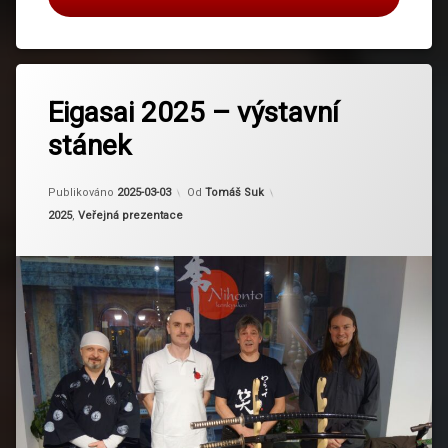
Označeno
tagem
Eigasai 2025 – výstavní
Eigasai
stánek
Aktualizováno
2025-03-04
Publikováno
2025-03-03
Od
Tomáš Suk
Kategorie:
2025
,
Veřejná prezentace