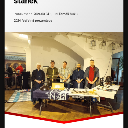
stánek
Aktualizováno
2024-03-04
Publikováno
2024-03-04
Od
Tomáš Suk
Kategorie:
2024
,
Veřejná prezentace