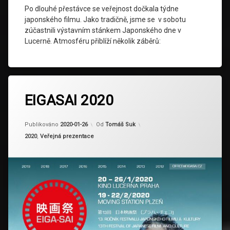
Po dlouhé přestávce se veřejnost dočkala týdne
japonského filmu. Jako tradičně, jsme se v sobotu
zúčastnili výstavním stánkem Japonského dne v
Lucerně. Atmosféru přiblíží několik záběrů:
Označeno
tagem
EIGASAI 2020
Eigasai
Aktualizováno
2024-03-20
Publikováno
2020-01-26
Od
Tomáš Suk
Kategorie:
2020
,
Veřejná prezentace