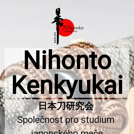
Přejít
k
obsahu
webu
Nihonto
Kenkyukai
Společnost pro studium 
japonského meče