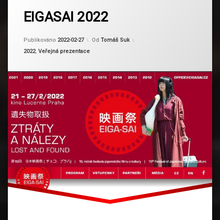
tagem
EIGASAI 2022
Eigasai
Aktualizováno
2024-03-13
Publikováno
2022-02-27
Od
Tomáš Suk
Kategorie:
2022
,
Veřejná prezentace