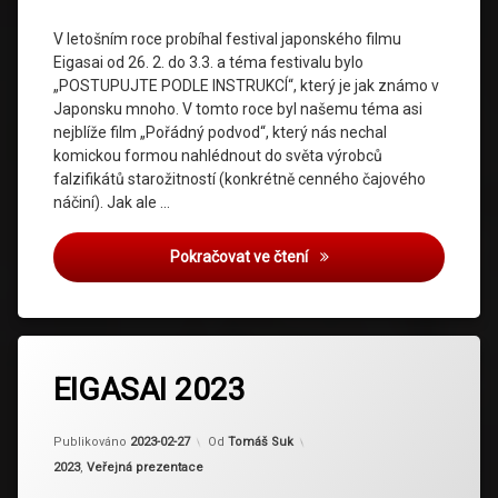
V letošním roce probíhal festival japonského filmu
Eigasai od 26. 2. do 3.3. a téma festivalu bylo
„POSTUPUJTE PODLE INSTRUKCÍ“, který je jak známo v
Japonsku mnoho. V tomto roce byl našemu téma asi
nejblíže film „Pořádný podvod“, který nás nechal
komickou formou nahlédnout do světa výrobců
falzifikátů starožitností (konkrétně cenného čajového
náčiní). Jak ale …
Eigasai 2024 – výstavní st
Pokračovat ve čtení
Označeno
tagem
EIGASAI 2023
Eigasai
Aktualizováno
2024-02-23
Publikováno
2023-02-27
Od
Tomáš Suk
Kategorie:
2023
,
Veřejná prezentace