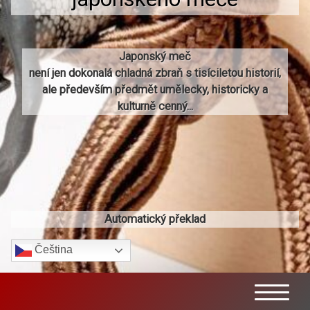
Japonský meč
není jen dokonalá chladná zbraň s tisíciletou historií,
ale především předmět umělecky, historicky a
kulturně cenný...
Automatický překlad
Čeština‎