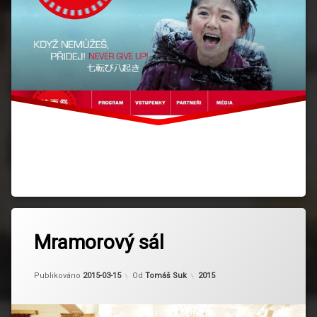
Označeno
tagem
Mramorový sál
Eigasai
Aktualizováno
2024-02-28
Kategorie:
Publikováno
2015-03-15
Od
Tomáš Suk
2015