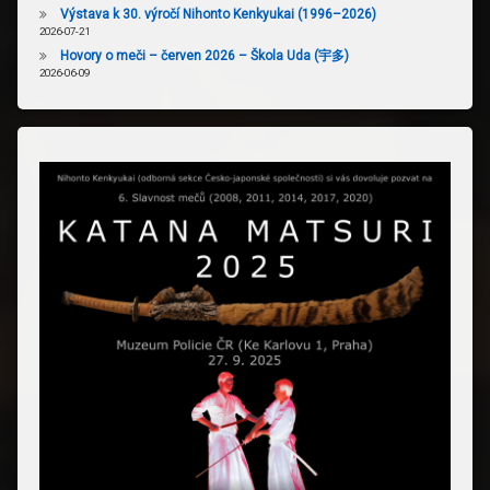
Výstava k 30. výročí Nihonto Kenkyukai (1996–2026)
2026-07-21
Hovory o meči – červen 2026 – Škola Uda (宇多)
2026-06-09