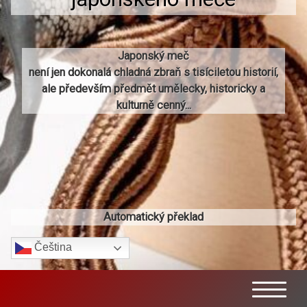
Japonský meč
není jen dokonalá chladná zbraň s tisíciletou historií,
ale především předmět umělecky, historicky a
kulturně cenný...
Automatický překlad
Čeština‎