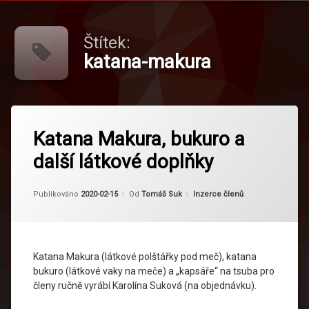
Štítek:
katana-makura
Označeno
tagem
Katana Makura, bukuro a
katana-
další látkové doplňky
makura
Aktualizováno
2026-06-11
Kategorie:
Publikováno
2020-02-15
Od
Tomáš Suk
Inzerce členů
Katana Makura (látkové polštářky pod meč), katana
bukuro (látkové vaky na meče) a „kapsáře“ na tsuba pro
členy ručně vyrábí Karolína Suková (na objednávku).