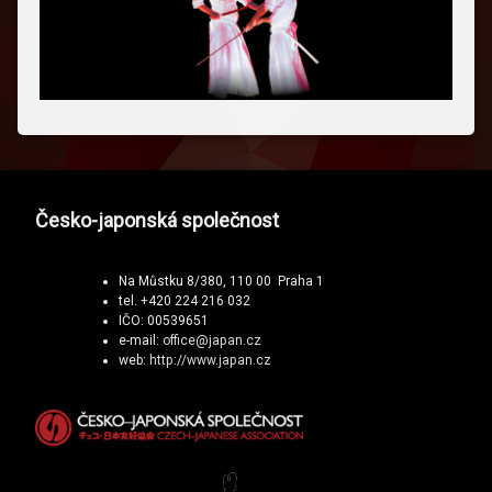
Česko-japonská společnost
Na Můstku 8/380, 110 00 Praha 1
tel. +420 224 216 032
IČO: 00539651
e-mail:
office@japan.cz
web:
http://www.japan.cz