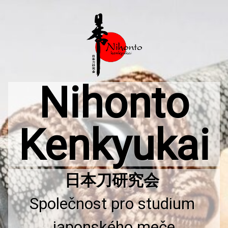
Přejít
k
obsahu
webu
Nihonto
Kenkyukai
Společnost pro studium 
japonského meče