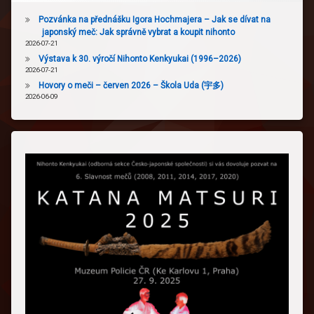
Pozvánka na přednášku Igora Hochmajera – Jak se dívat na
japonský meč: Jak správně vybrat a koupit nihonto
2026-07-21
Výstava k 30. výročí Nihonto Kenkyukai (1996–2026)
2026-07-21
Hovory o meči – červen 2026 – Škola Uda (宇多)
2026-06-09