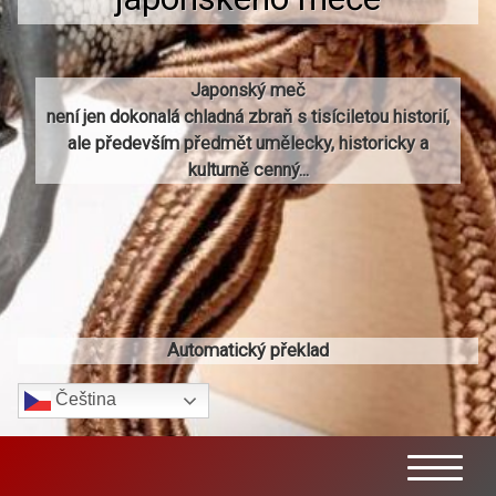
Japonský meč
není jen dokonalá chladná zbraň s tisíciletou historií,
ale především předmět umělecky, historicky a
kulturně cenný...
Automatický překlad
Čeština‎