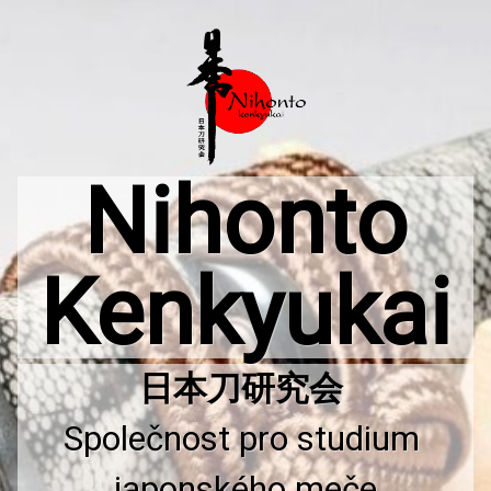
Přejít
k
obsahu
webu
Nihonto
Kenkyukai
Společnost pro studium 
japonského meče