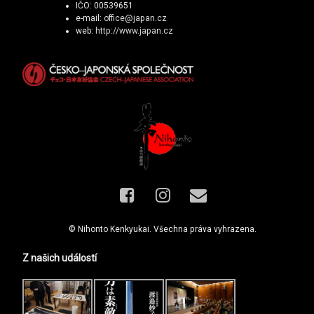
IČO: 00539651
e-mail:
office@japan.cz
web:
http://www.japan.cz
Facebook
Instagram
E-mail
© Nihonto Kenkyukai. Všechna práva vyhrazena.
Z našich událostí