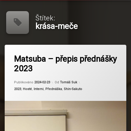
Štítek:
krása-meče
Označeno
tagem
Matsuba – přepis přednášky
krása-
2023
meče
matsuba
Aktualizováno
2024-03-01
yamato-
Publikováno
2024-02-23
Od
Tomáš Suk
damashi
Kategorie:
2023
,
Hosté
,
Interni
,
Přednáška
,
Shin-Sakuto