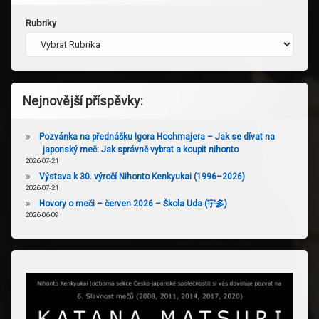
Rubriky
Nejnovější příspěvky:
Pozvánka na přednášku Igora Hochmajera – Jak se dívat na
japonský meč: Jak správně vybrat a koupit nihonto
2026-07-21
Výstava k 30. výročí Nihonto Kenkyukai (1996–2026)
2026-07-21
Hovory o meči – červen 2026 – Škola Uda (宇多)
2026-06-09