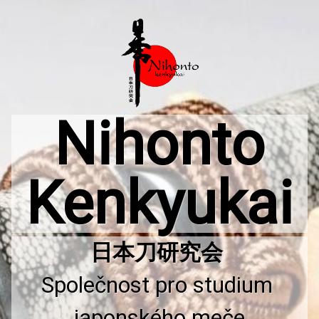
Přejít
k
obsahu
webu
Nihonto
Kenkyukai
Společnost pro studium 
japonského meče