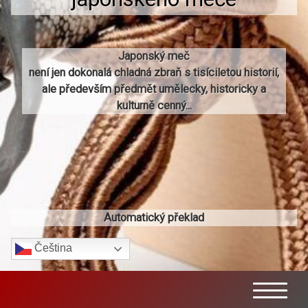
Japonský meč
není jen dokonalá chladná zbraň s tisíciletou historií,
ale především předmět umělecky, historicky a
kulturně cenný...
Automatický překlad
Čeština‎