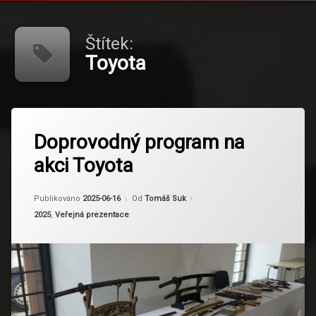
Štítek:
Toyota
Označeno
tagem
Doprovodný program na
Toyota
akci Toyota
Aktualizováno
2025-06-16
Publikováno
2025-06-16
Od
Tomáš Suk
Kategorie:
2025
,
Veřejná prezentace