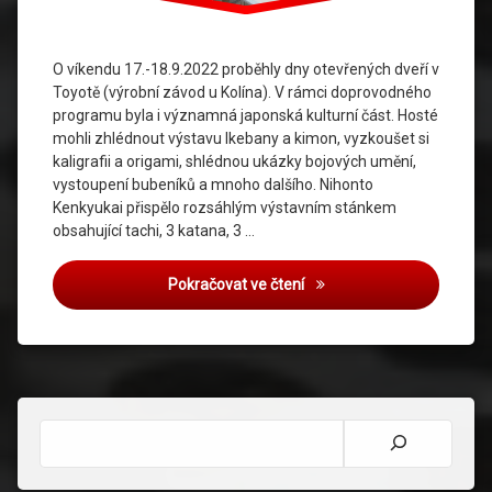
O víkendu 17.-18.9.2022 proběhly dny otevřených dveří v
Toyotě (výrobní závod u Kolína). V rámci doprovodného
programu byla i významná japonská kulturní část. Hosté
mohli zhlédnout výstavu Ikebany a kimon, vyzkoušet si
kaligrafii a origami, shlédnou ukázky bojových umění,
vystoupení bubeníků a mnoho dalšího. Nihonto
Kenkyukai přispělo rozsáhlým výstavním stánkem
obsahující tachi, 3 katana, 3 …
Toyota Days
Pokračovat ve čtení
Hledat