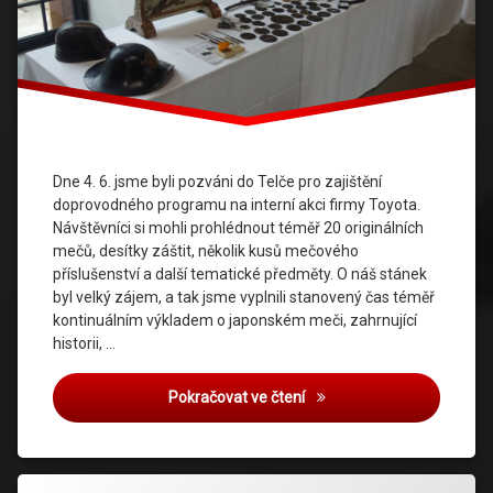
Dne 4. 6. jsme byli pozváni do Telče pro zajištění
doprovodného programu na interní akci firmy Toyota.
Návštěvníci si mohli prohlédnout téměř 20 originálních
mečů, desítky záštit, několik kusů mečového
příslušenství a další tematické předměty. O náš stánek
byl velký zájem, a tak jsme vyplnili stanovený čas téměř
kontinuálním výkladem o japonském meči, zahrnující
historii, …
Doprovodný program na ak
Pokračovat ve čtení
Označeno