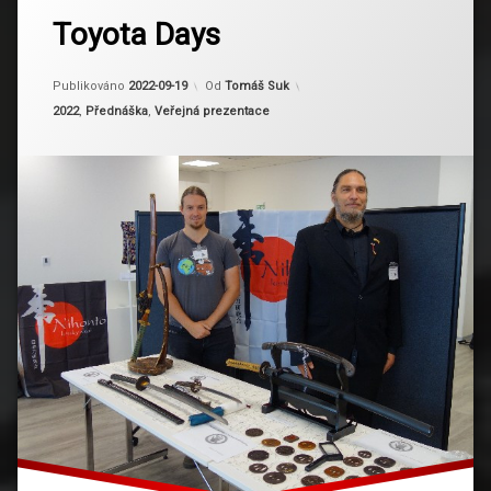
tagem
Toyota Days
Toyota
Aktualizováno
2024-03-13
Publikováno
2022-09-19
Od
Tomáš Suk
Kategorie:
2022
,
Přednáška
,
Veřejná prezentace