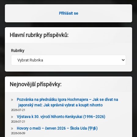
Přihlásit se
Hlavní rubriky příspěvků:
Rubriky
Nejnovější příspěvky:
Pozvánka na přednášku Igora Hochmajera – Jak se dívat na
japonský meč: Jak správně vybrat a koupit nihonto
2026-07-21
Výstava k 30. výročí Nihonto Kenkyukai (1996–2026)
2026-07-21
Hovory o meči – červen 2026 – Škola Uda (宇多)
2026-06-09