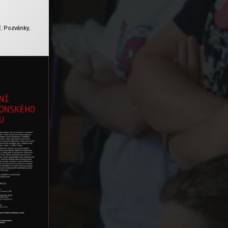
Aktualizováno
2024-08-22
í
,
Pozvánky
,