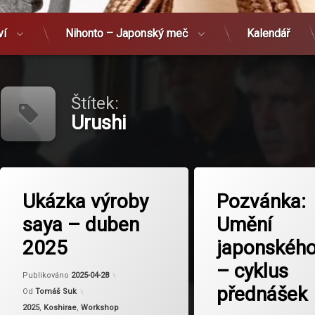
ví
Nihonto – Japonský meč
Kalendář
Štítek:
Urushi
Označeno
Označeno
tagem
tagem
Ukázka výroby
Pozvánka:
saya
UPM
saya – duben
Umění
saya-nuri
Urushi
Urushi
2025
japonského
– cyklus
Aktualizováno
2025-04-28
Publikováno
2025-04-28
přednášek
Od
Tomáš Suk
Kategorie:
2025
,
Koshirae
,
Workshop