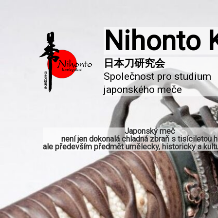
Nihonto 
Společnost pro studium 
japonského meče
Japonský meč
není jen dokonalá chladná zbraň s tisíciletou hi
ale především předmět umělecky, historicky a kultu