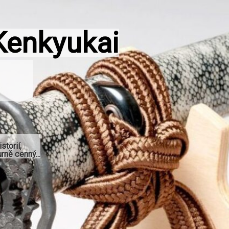
Kenkyukai
storií,
rně cenný...