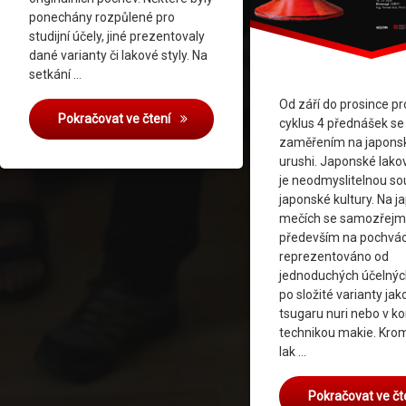
ponechány rozpůlené pro
studijní účely, jiné prezentovaly
dané varianty či lakové styly. Na
setkání …
Od září do prosince p
Ukázka výroby saya – duben 2025
Pokračovat ve čtení
cyklus 4 přednášek se
zaměřením na japonsk
urushi. Japonské lako
je neodmyslitelnou so
japonské kultury. Na 
mečích se samozřejm
především na pochvách
reprezentováno od
jednoduchých účelnýc
po složité varianty jak
tsugaru nuri nebo v k
technikou makie. Kro
lak …
Pokračovat ve čt