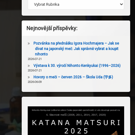
Nejnovější příspěvky:
Pozvánka na přednášku Igora Hochmajera – Jak se
dívat na japonský meč: Jak správně vybrat a koupit
nihonto
2026-07-21
Výstava k 30. výročí Nihonto Kenkyukai (1996–2026)
2026-07-21
Hovory o meči – červen 2026 – Škola Uda (宇多)
2026-06-09