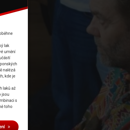
roběhne
ý lak
vé umění
učástí
japonských
ě nalézá
, kde je
h laků až
o jsou
ombinaci s
mě toho
Pozvánka: Umění japonského laku – cyklus přednášek
ení