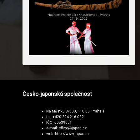
Česko-japonská společnost
Na Můstku 8/380, 110 00 Praha 1
tel. +420 224 216 032
IČO: 00539651
e-mail:
office@japan.cz
web:
http://www.japan.cz