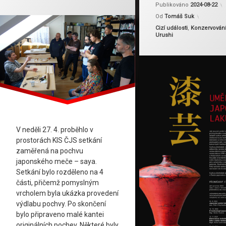
Publikováno
2024-08-22
Od
Tomáš Suk
Kategorie:
Cizí události
,
Konzervován
Urushi
V neděli 27. 4. proběhlo v
prostorách KIS ČJS setkání
zaměřená na pochvu
japonského meče – saya.
Setkání bylo rozděleno na 4
části, přičemž pomyslným
vrcholem byla ukázka provedení
výdlabu pochvy. Po skončení
bylo připraveno malé kantei
originálních pochev. Některé byly