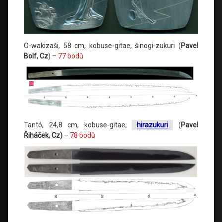
O-wakizaši, 58 cm, kobuse-gitae, šinogi-zukuri (
Pavel
Bolf, Cz
) –
77 bodů
Tantó, 24,8 cm, kobuse-gitae,
hirazukuri
(
Pavel
Řiháček, Cz)
–
78 bodů