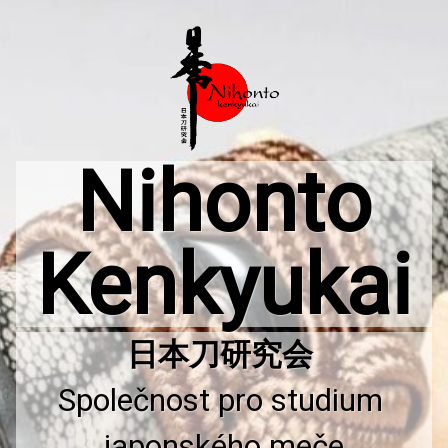
Přejít
k
obsahu
webu
Nihonto
Kenkyukai
Společnost pro studium 
japonského meče