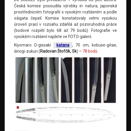
Česká komise posoudila výrobky in natura, japonská
prostřednicvím fotografií s vysokým rozlišením a podle
ošigata čepelí. Komise konstatovaly velmi vysokou
úroveň prací v rozsahu zdařilá až pozoruhodná práce
(bodové rozpětí bylo 68 až 79 bodů). Fotografie ve
vysokém rozlišení najdete ve FOTO-galerii.
Kiyomaro O-gissaki
katana
, 70 cm, kobuse-gitae,
šinogi-zukuri (
Radovan Štofčík, Sk
) –
78 bodů