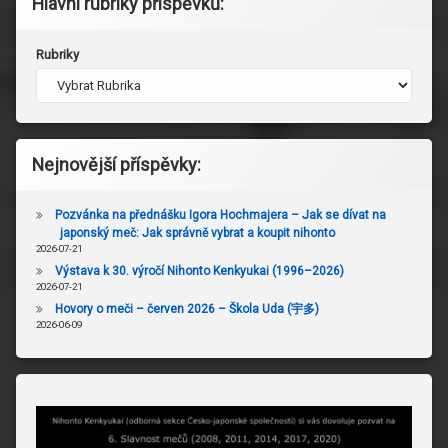
Hlavní rubriky příspěvků:
Rubriky
Nejnovější příspěvky:
Pozvánka na přednášku Igora Hochmajera – Jak se dívat na
japonský meč: Jak správně vybrat a koupit nihonto
2026-07-21
Výstava k 30. výročí Nihonto Kenkyukai (1996–2026)
2026-07-21
Hovory o meči – červen 2026 – Škola Uda (宇多)
2026-06-09