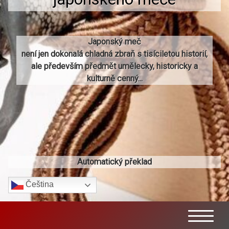
Japonský meč
není jen dokonalá chladná zbraň s tisíciletou historií,
ale především předmět umělecky, historicky a
kulturně cenný...
Automatický překlad
Čeština‎