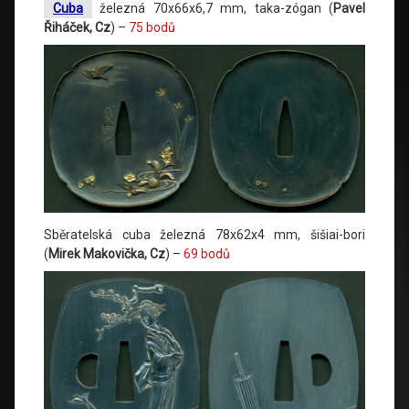
Cuba
železná 70x66x6,7 mm, taka-zógan (
Pavel
Řiháček, Cz
) –
75 bodů
Sběratelská cuba železná 78x62x4 mm, šišiai-bori
(
Mirek Makovička, Cz
) –
69 bodů