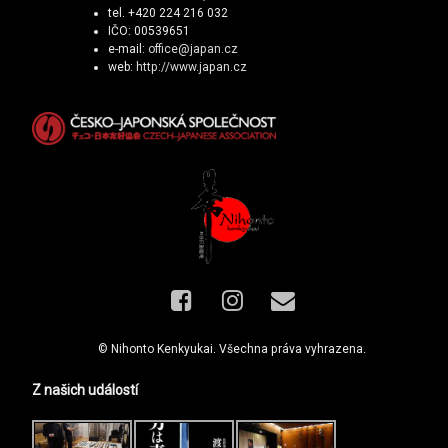
tel. +420 224 216 032
IČO: 00539651
e-mail:
office@japan.cz
web:
http://www.japan.cz
Facebook
Instagram
E-mail
© Nihonto Kenkyukai. Všechna práva vyhrazena.
Z našich událostí