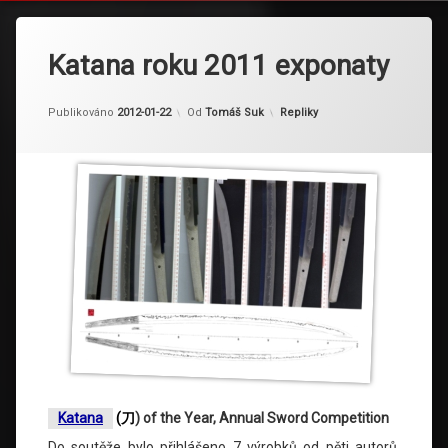
Katana roku 2011 exponaty
Kategorie:
Publikováno
2012-01-22
Od
Tomáš Suk
Repliky
Katana
(
刀
) of the Year, Annual Sword Competition
Do soutěže bylo přihlášeno 7 výrobků od pěti autorů.