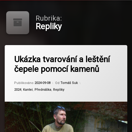
Rubrika:
Repliky
Označeno
tagem
Ukázka tvarování a leštění
Slavík
čepele pomocí kamenů
togi
Aktualizováno
2024-09-08
Publikováno
2024-09-08
Od
Tomáš Suk
Kategorie:
2024
,
Kantei
,
Přednáška
,
Repliky