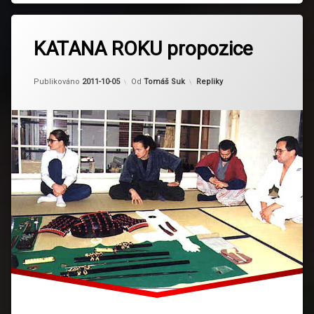
KATANA ROKU propozice
Kategorie:
Publikováno
2011-10-05
Od
Tomáš Suk
Repliky