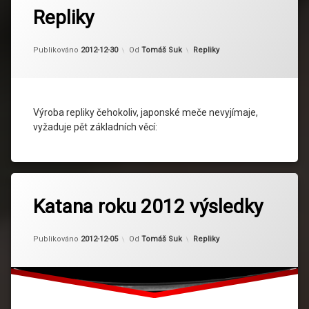
Repliky
Kategorie:
Publikováno
2012-12-30
Od
Tomáš Suk
Repliky
Výroba repliky čehokoliv, japonské meče nevyjímaje,
vyžaduje pět základních věcí:
Katana roku 2012 výsledky
Kategorie:
Publikováno
2012-12-05
Od
Tomáš Suk
Repliky