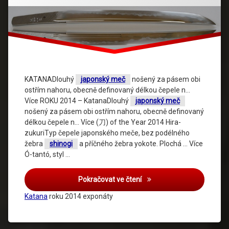
KATANADlouhý
japonský meč
nošený za pásem obi
ostřím nahoru, obecně definovaný délkou čepele n…
Více ROKU 2014 – KatanaDlouhý
japonský meč
nošený za pásem obi ostřím nahoru, obecně definovaný
délkou čepele n… Více (刀) of the Year 2014 Hira-
zukuriTyp čepele japonského meče, bez podélného
žebra
shinogi
a příčného žebra yokote. Plochá … Více
Ó-tantó, styl …
Pokračovat ve čtení
Katana
roku 2014 exponáty