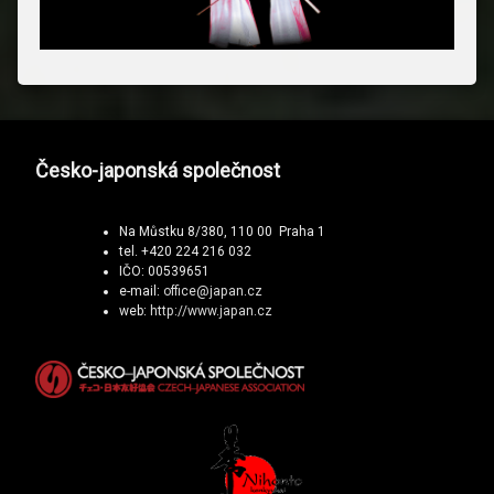
Česko-japonská společnost
Na Můstku 8/380, 110 00 Praha 1
tel. +420 224 216 032
IČO: 00539651
e-mail:
office@japan.cz
web:
http://www.japan.cz