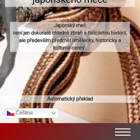
Japonský meč
není jen dokonalá chladná zbraň s tisíciletou historií,
ale především předmět umělecky, historicky a
kulturně cenný...
Automatický překlad
Čeština‎