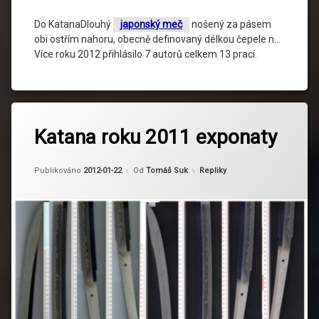
Do KatanaDlouhý
japonský meč
nošený za pásem
obi ostřím nahoru, obecně definovaný délkou čepele n…
Více roku 2012 přihlásilo 7 autorů celkem 13 prací.
Katana roku 2011 exponaty
Kategorie:
Publikováno
2012-01-22
Od
Tomáš Suk
Repliky