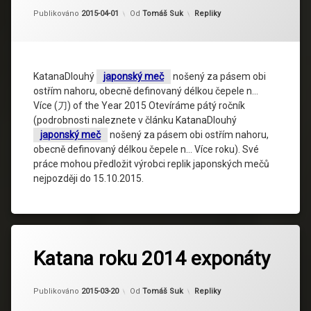
Kategorie:
Publikováno
2015-04-01
Od
Tomáš Suk
Repliky
KatanaDlouhý
japonský meč
nošený za pásem obi
ostřím nahoru, obecně definovaný délkou čepele n…
Více (刀) of the Year 2015 Otevíráme pátý ročník
(podrobnosti naleznete v článku KatanaDlouhý
japonský meč
nošený za pásem obi ostřím nahoru,
obecně definovaný délkou čepele n… Více roku). Své
práce mohou předložit výrobci replik japonských mečů
nejpozději do 15.10.2015.
Katana roku 2014 exponáty
Kategorie:
Publikováno
2015-03-20
Od
Tomáš Suk
Repliky