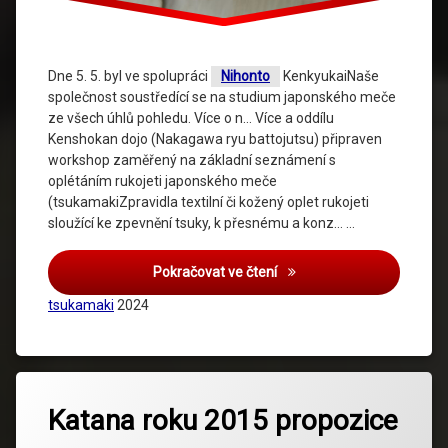
Dne 5. 5. byl ve spolupráci
Nihonto
KenkyukaiNaše
společnost soustředící se na studium japonského meče
ze všech úhlů pohledu. Více o n… Více a oddílu
Kenshokan dojo (Nakagawa ryu battojutsu) připraven
workshop zaměřený na základní seznámení s
oplétáním rukojeti japonského meče
(tsukamakiZpravidla textilní či kožený oplet rukojeti
sloužící ke zpevnění tsuky, k přesnému a konz… …
Workshop
Pokračovat ve čtení
tsukamaki
2024
Katana roku 2015 propozice