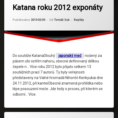
Katana roku 2012 exponáty
Kategorie:
Publikováno
2013-02-09
Od
Tomáš Suk
Repliky
Do soutěže KatanaDlouhý
japonský meč
nošený za
pásem obi ostřím nahoru, obecně definovaný délkou
čepele n… Více roku 2012 bylo přijato celkem 13
soutěžních prací 7 autorů. Ty byly veřejnosti
představeny na Valné hromadě Nihontó Kenkyukai dne
24.11.2012, při kanteiObecně znamená prohlídka nebo
lépe posouzení meče. Jde tedy o proces, při kterém se
odborní… Více.