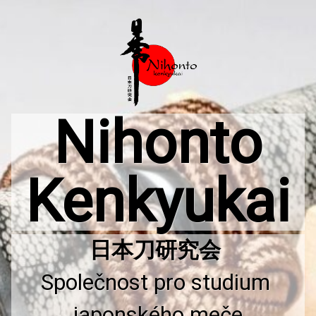
Přejít
k
obsahu
webu
Nihonto
Kenkyukai
Společnost pro studium 
japonského meče