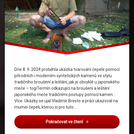
Dne 8. 9. 2024 proběhla ukázka tvarování čepele pomocí
přírodních i moderním syntetických kamenů ve stylu
tradičního broušení a leštění, jak je obvyklé u japonského
meče – togiTermín odkazující na broušení a leštění
japonského meče tradičními postupy pomocí kamen…
Více. Ukázky se ujal Vladimír Bresto a práci ukazoval na
mumei čepeli, kterou si pro tuto …
Ukázka tvarování a leštěn
Pokračovat ve čtení