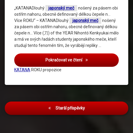
„KATANADlouhý
japonský meč
nošený za pásem obi
ostřím nahoru, obecně definovaný délkou čepele n…
Více ROKU“ – KATANADlouhý
japonský meč
nošený
za pásem obi ostřím nahoru, obecně definovaný délkou
čepele n… Více (刀) of the YEAR Nihontó Kenkyukai mělo
a má ve svých řadách studenty japonského meče, kteří
studují tento fenomén tím, že vyrábějí repliky …
Pokračovat ve čtení
KATANA
ROKU propozice
Navigace
Starší příspěvky
pro
příspěvky