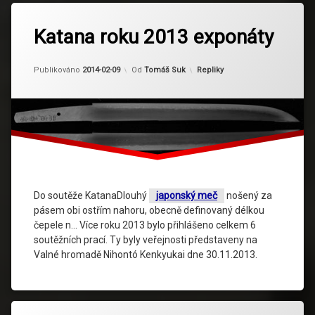
Katana roku 2013 exponáty
Kategorie:
Publikováno
2014-02-09
Od
Tomáš Suk
Repliky
Do soutěže KatanaDlouhý
japonský meč
nošený za
pásem obi ostřím nahoru, obecně definovaný délkou
čepele n… Více roku 2013 bylo přihlášeno celkem 6
soutěžních prací. Ty byly veřejnosti představeny na
Valné hromadě Nihontó Kenkyukai dne 30.11.2013.