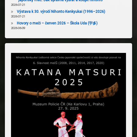
2026-07-21
Výstava k 30. výročí Nihonto Kenkyukai (1996–2026)
2026-07-21
Hovory o meči – červen 2026 – Škola Uda (宇多)
2026-06-09