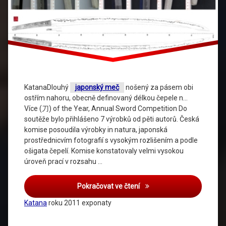
KatanaDlouhý
japonský meč
nošený za pásem obi
ostřím nahoru, obecně definovaný délkou čepele n…
Více (刀) of the Year, Annual Sword Competition Do
soutěže bylo přihlášeno 7 výrobků od pěti autorů. Česká
komise posoudila výrobky in natura, japonská
prostřednicvím fotografií s vysokým rozlišením a podle
ošigata čepelí. Komise konstatovaly velmi vysokou
úroveň prací v rozsahu …
Pokračovat ve čtení
Katana
roku 2011 exponaty