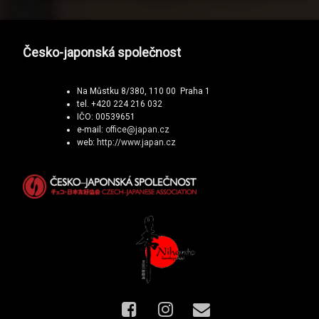
Česko-japonská společnost
Na Můstku 8/380, 110 00 Praha 1
tel. +420 224 216 032
IČO: 00539651
e-mail:
office@japan.cz
web:
http://www.japan.cz
Facebook
Instagram
E-mail