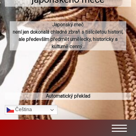
Japonský meč
není jen dokonalá chladná zbraň s tisíciletou historií,
ale především předmět umělecky, historicky a
kulturně cenný...
Automatický překlad
Čeština‎