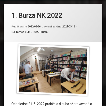
1. Burza NK 2022
Publikováno
2022-05-26
Aktualizováno
2024-03-13
Kategorie:
Od
Tomáš Suk
2022
,
Burza
Odpoledne 21. 5. 2022 proběhla dlouho připravovaná a