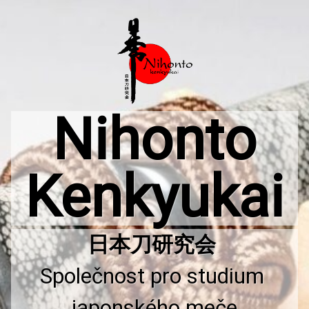
Přejít
k
obsahu
webu
Nihonto
Kenkyukai
Společnost pro studium 
japonského meče