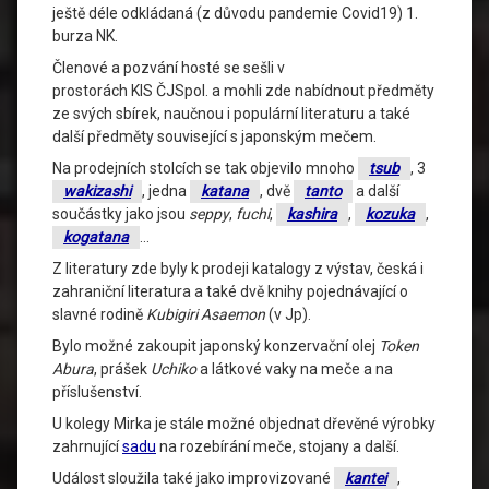
ještě déle odkládaná (z důvodu pandemie Covid19) 1.
burza NK.
Členové a pozvání hosté se sešli v
prostorách KIS ČJSpol. a mohli zde nabídnout předměty
ze svých sbírek, naučnou i populární literaturu a také
další předměty související s japonským mečem.
Na prodejních stolcích se tak objevilo mnoho
tsub
, 3
wakizashi
, jedna
katana
, dvě
tanto
a další
součástky jako jsou
seppy
,
fuchi
,
kashira
,
kozuka
,
kogatana
…
Z literatury zde byly k prodeji katalogy z výstav, česká i
zahraniční literatura a také dvě knihy pojednávající o
slavné rodině
Kubigiri
Asaemon
(v Jp).
Bylo možné zakoupit japonský konzervační olej
Token
Abura
, prášek
Uchiko
a látkové vaky na meče a na
příslušenství.
U kolegy Mirka je stále možné objednat dřevěné výrobky
zahrnující
sadu
na rozebírání meče, stojany a další.
Událost sloužila také jako improvizované
kantei
,