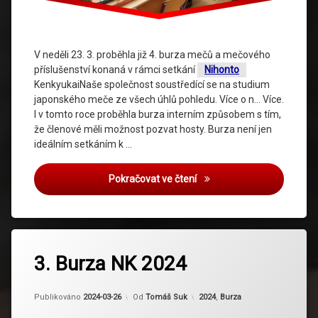
V neděli 23. 3. proběhla již 4. burza mečů a mečového
příslušenství konaná v rámci setkání
Nihonto
KenkyukaiNaše společnost soustředící se na studium
japonského meče ze všech úhlů pohledu. Více o n… Více.
I v tomto roce proběhla burza interním způsobem s tím,
že členové měli možnost pozvat hosty. Burza není jen
ideálním setkáním k …
Burza NK 2025
Pokračovat ve čtení
3. Burza NK 2024
Aktualizováno
2024-03-26
Kategorie:
Publikováno
2024-03-26
Od
Tomáš Suk
2024
,
Burza