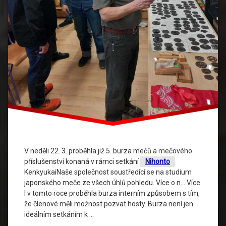
V neděli 22. 3. proběhla již 5. burza mečů a mečového
příslušenství konaná v rámci setkání
Nihonto
KenkyukaiNaše společnost soustředící se na studium
japonského meče ze všech úhlů pohledu. Více o n… Více.
I v tomto roce proběhla burza interním způsobem s tím,
že členové měli možnost pozvat hosty. Burza není jen
ideálním setkáním k …