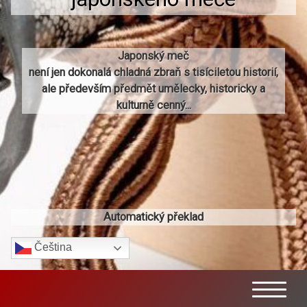
Japonský meč
není jen dokonalá chladná zbraň s tisíciletou historií,
ale především předmět umělecky, historicky a
kulturně cenný...
Automatický překlad
Čeština‎