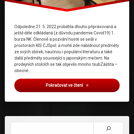
Odpoledne 21. 5. 2022 proběhla dlouho připravovaná a
ještě déle odkládaná (z důvodu pandemie Covid19) 1.
burza NK. Členové a pozvání hosté se sešli v
prostorách KIS ČJSpol. a mohli zde nabídnout předměty
ze svých sbírek, naučnou i populární literaturu a také
další předměty související s japonským mečem. Na
prodejních stolcích se tak objevilo mnoho tsubZáštita –
obecně …
1. Burza NK 2022
Pokračovat ve čtení
Hledat