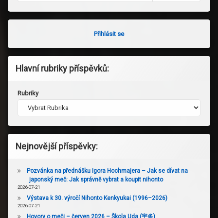
Přihlásit se
Hlavní rubriky příspěvků:
Rubriky
Nejnovější příspěvky:
Pozvánka na přednášku Igora Hochmajera – Jak se dívat na
japonský meč: Jak správně vybrat a koupit nihonto
2026-07-21
Výstava k 30. výročí Nihonto Kenkyukai (1996–2026)
2026-07-21
Hovory o meči – červen 2026 – Škola Uda (宇多)