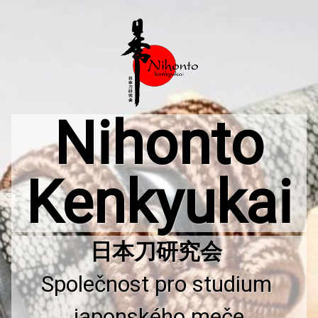
Přejít
k
obsahu
webu
Nihonto
Kenkyukai
Společnost pro studium 
japonského meče