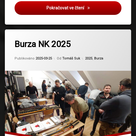
Burza NK 2026
Pokračovat ve čtení
Burza NK 2025
Aktualizováno
2025-03-28
Kategorie:
Publikováno
2025-03-25
Od
Tomáš Suk
2025
,
Burza