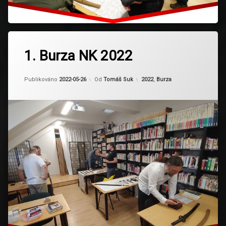
1. Burza NK 2022
Aktualizováno
2024-03-13
Kategorie:
Publikováno
2022-05-26
Od
Tomáš Suk
2022
,
Burza