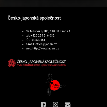
Česko-japonská společnost
Na Můstku 8/380, 110 00 Praha 1
tel. +420 224 216 032
IČO: 00539651
e-mail:
office@japan.cz
web:
http://www.japan.cz
Facebook
Instagram
E-mail