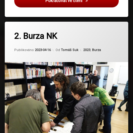
3. Burza NK 2024
Pokračovat ve čtení
2. Burza NK
Aktualizováno
2024-02-23
Kategorie:
Publikováno
2023-04-16
Od
Tomáš Suk
2023
,
Burza