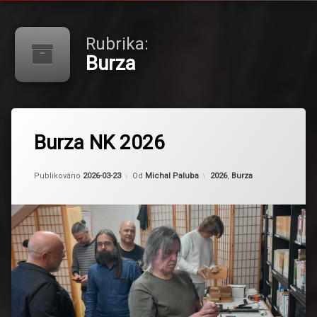
Rubrika:
Burza
Burza NK 2026
Kategorie:
Publikováno
2026-03-23
Od
Michal Paluba
2026
,
Burza