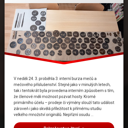
V neděli 24. 3. proběhla 3. interní burza mečů a
mečového příslušenství. Stejně jako v minulých letech,
tak i tentokrát byla provedena interním způsobem s tím,
že členové měli možnost pozvat hosty. Kromě
primárního účelu – prodeje či výměny slouží tato událost
zároveň i jako skvělá příležitost k přímému studiu
velkého množství originálů. Nepřízní osudu …