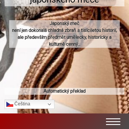
Japonský meč
není jen dokonalá chladná zbraň s tisíciletou historií,
ale především předmět umělecky, historicky a
kulturně cenný...
Automatický překlad
Čeština‎