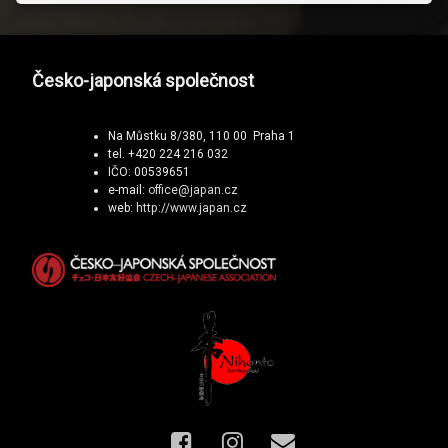
Česko-japonská společnost
Na Můstku 8/380, 110 00 Praha 1
tel. +420 224 216 032
IČO: 00539651
e-mail:
office@japan.cz
web:
http://www.japan.cz