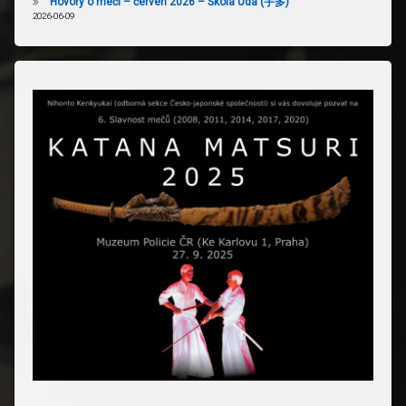
Hovory o meči – červen 2026 – Škola Uda (宇多)
2026-06-09