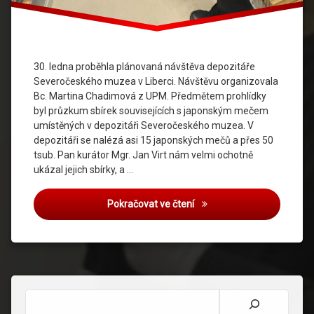
30. ledna proběhla plánovaná návštěva depozitáře
Severočeského muzea v Liberci. Návštěvu organizovala
Bc. Martina Chadimová z UPM. Předmětem prohlídky
byl průzkum sbírek souvisejících s japonským mečem
umístěných v depozitáři Severočeského muzea. V
depozitáři se nalézá asi 15 japonských mečů a přes 50
tsub. Pan kurátor Mgr. Jan Virt nám velmi ochotně
ukázal jejich sbírky, a …
Návštěva depozitáře Seve
Pokračovat ve čtení
Hledat