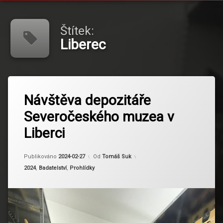
Štítek:
Liberec
Označeno
tagem
Návštěva depozitáře
Liberec
Severočeského muzea v
Nobuhide
Liberci
Aktualizováno
2024-03-12
Publikováno
2024-02-27
Od
Tomáš Suk
Kategorie:
2024
,
Badatelství
,
Prohlídky