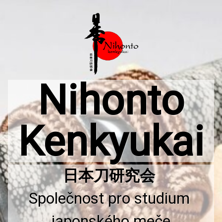
Přejít
k
obsahu
webu
Nihonto
Kenkyukai
Společnost pro studium 
japonského meče