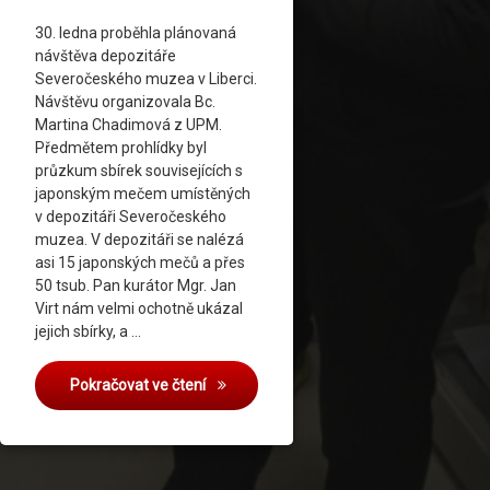
30. ledna proběhla plánovaná
návštěva depozitáře
Severočeského muzea v Liberci.
Návštěvu organizovala Bc.
Martina Chadimová z UPM.
Předmětem prohlídky byl
průzkum sbírek souvisejících s
japonským mečem umístěných
v depozitáři Severočeského
muzea. V depozitáři se nalézá
asi 15 japonských mečů a přes
50 tsub. Pan kurátor Mgr. Jan
Virt nám velmi ochotně ukázal
jejich sbírky, a …
Návštěva depozitáře Severočeského muz
Pokračovat ve čtení