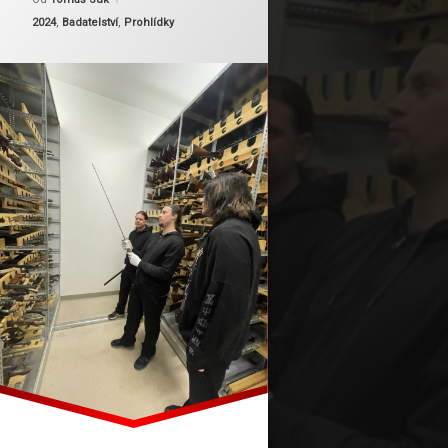
Kategorie:
2024
,
Badatelství
,
Prohlídky