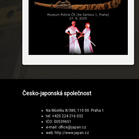
Česko-japonská společnost
Na Můstku 8/380, 110 00 Praha 1
tel. +420 224 216 032
IČO: 00539651
e-mail:
office@japan.cz
web:
http://www.japan.cz