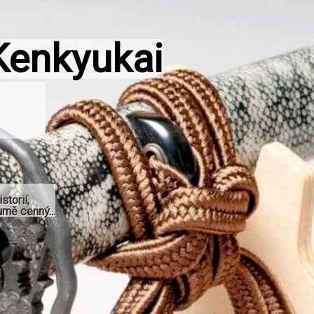
Kenkyukai
storií,
rně cenný...