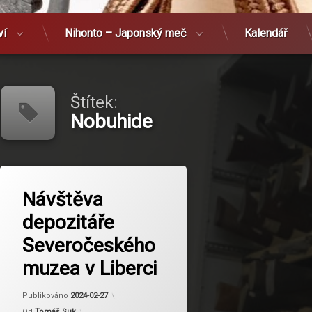
ví
Nihonto – Japonský meč
Kalendář
Štítek:
Nobuhide
Označeno
tagem
Návštěva
Liberec
depozitáře
Nobuhide
Severočeského
muzea v Liberci
Aktualizováno
2024-03-12
Publikováno
2024-02-27
Od
Tomáš Suk