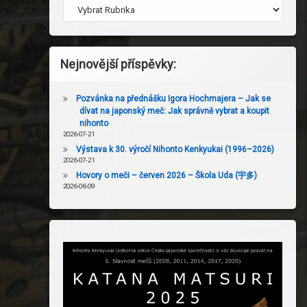
Nejnovější příspěvky:
Pozvánka na přednášku Igora Hochmajera – Jak se
dívat na japonský meč: Jak správně vybrat a koupit
nihonto
2026-07-21
Výstava k 30. výročí Nihonto Kenkyukai (1996–2026)
2026-07-21
Hovory o meči – červen 2026 – Škola Uda (宇多)
2026-06-09