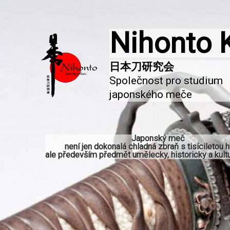
Nihonto 
Společnost pro studium 
japonského meče
Japonský meč
není jen dokonalá chladná zbraň s tisíciletou hi
ale především předmět umělecky, historicky a kultu