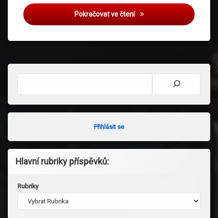
Studijní cesta do Birming
Pokračovat ve čtení
Hledat
Přihlásit se
Hlavní rubriky příspěvků:
Rubriky