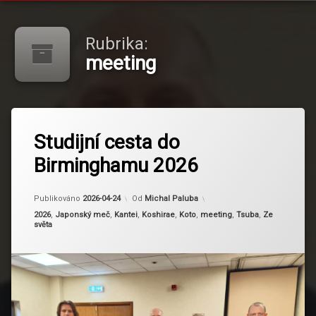
Rubrika:
meeting
Označeno
tagem
Studijní cesta do
To-Ken
Birminghamu 2026
Society of Great
Britain
Aktualizováno
2026-04-24
Publikováno
2026-04-24
Od
Michal Paluba
Kategorie:
2026
,
Japonský meč
,
Kantei
,
Koshirae
,
Koto
,
meeting
,
Tsuba
,
Ze
světa