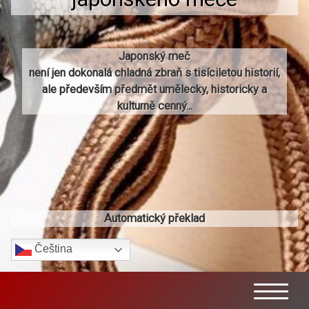
Japonský meč
není jen dokonalá chladná zbraň s tisíciletou historií,
ale především předmět umělecky, historicky a
kulturně cenný...
Automatický překlad
Čeština‎