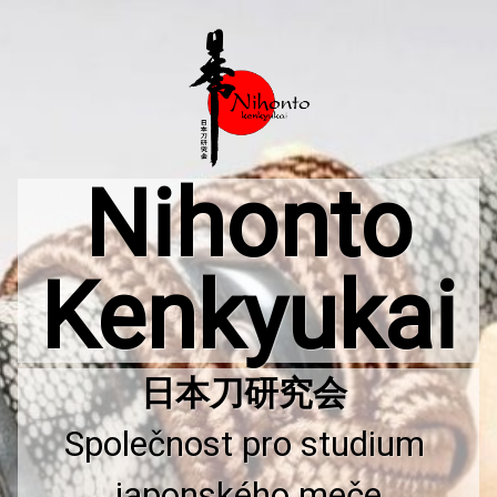
Přejít
k
obsahu
webu
Nihonto
Kenkyukai
Společnost pro studium 
japonského meče