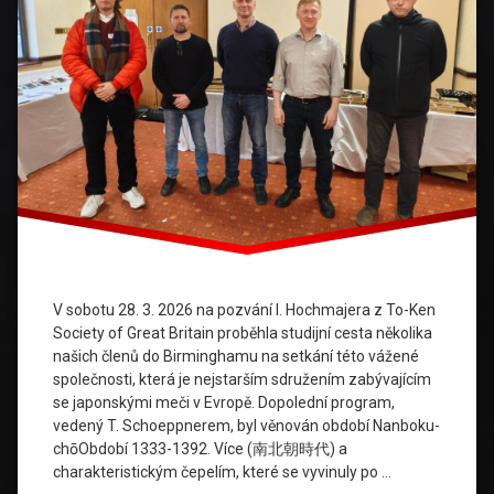
V sobotu 28. 3. 2026 na pozvání I. Hochmajera z To-Ken
Society of Great Britain proběhla studijní cesta několika
našich členů do Birminghamu na setkání této vážené
společnosti, která je nejstarším sdružením zabývajícím
se japonskými meči v Evropě. Dopolední program,
vedený T. Schoeppnerem, byl věnován období Nanboku-
chōObdobí 1333-1392. Více (南北朝時代) a
charakteristickým čepelím, které se vyvinuly po …