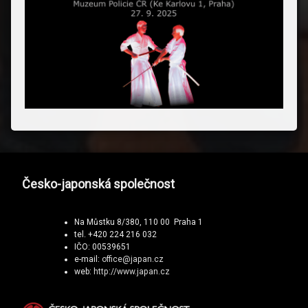
Česko-japonská společnost
Na Můstku 8/380, 110 00 Praha 1
tel. +420 224 216 032
IČO: 00539651
e-mail:
office@japan.cz
web:
http://www.japan.cz