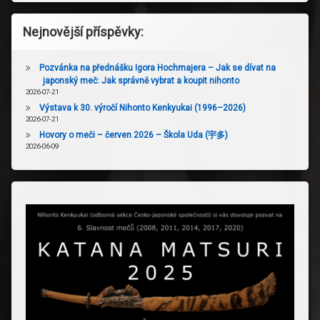
Nejnovější příspěvky:
Pozvánka na přednášku Igora Hochmajera – Jak se dívat na
japonský meč: Jak správně vybrat a koupit nihonto
2026-07-21
Výstava k 30. výročí Nihonto Kenkyukai (1996–2026)
2026-07-21
Hovory o meči – červen 2026 – Škola Uda (宇多)
2026-06-09