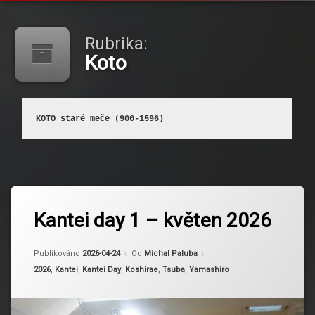
Rubrika:
Koto
KOTO
 staré meče (900-1596)
Kantei day 1 – květen 2026
Aktualizováno
2026-04-24
Publikováno
2026-04-24
Od
Michal Paluba
Kategorie:
2026
,
Kantei
,
Kantei Day
,
Koshirae
,
Tsuba
,
Yamashiro