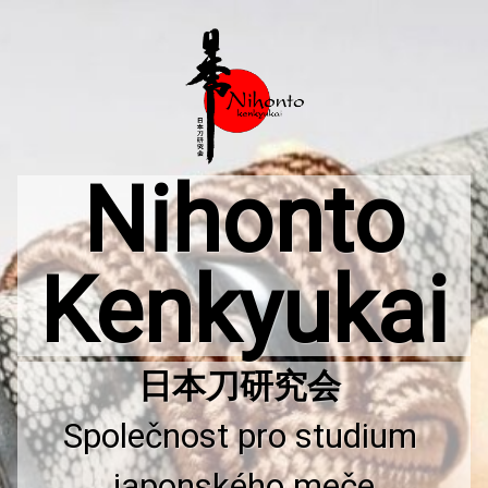
Přejít
k
obsahu
webu
Nihonto
Kenkyukai
Společnost pro studium 
japonského meče