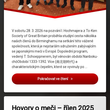
V sobotu 28. 3. 2026 na pozvání I. Hochmajera z To-Ken
Society of Great Britain proběhla studijní cesta několika
našich členů do Birminghamu na setkání této vážené
společnosti, která je nejstarším sdružením zabývajícím
se japonskými meči v Evropě. Dopolední program,
vedený T. Schoeppnerem, byl věnován období Nanboku-
chōObdobí 1333-1392. Více (南北朝時代) a
charakteristickým čepelím, které se vyvinuly po …
Studijní cesta do Birming
Pokračovat ve čtení
Označeno
tagem
Hovory o meči – říjen 2025