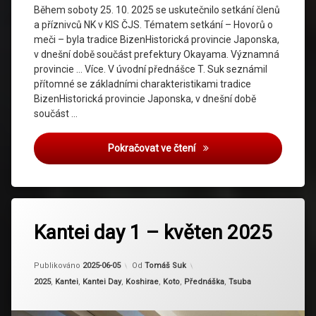
Během soboty 25. 10. 2025 se uskutečnilo setkání členů
a příznivců NK v KIS ČJS. Tématem setkání – Hovorů o
meči – byla tradice BizenHistorická provincie Japonska,
v dnešní době součást prefektury Okayama. Významná
provincie … Více. V úvodní přednášce T. Suk seznámil
přítomné se základními charakteristikami tradice
BizenHistorická provincie Japonska, v dnešní době
součást …
Hovory o meči – říjen 2025
Pokračovat ve čtení
Označeno
tagem
Kantei day 1 – květen 2025
heianjo
Aktualizováno
2025-06-17
Publikováno
2025-06-05
Od
Tomáš Suk
Kategorie:
2025
,
Kantei
,
Kantei Day
,
Koshirae
,
Koto
,
Přednáška
,
Tsuba