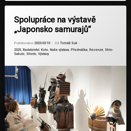
Označeno
tagem
Spolupráce na výstavě
Clam-
„Japonsko samurajů“
Gallas
matsuba
Aktualizováno
2026-01-06
Publikováno
2025-02-10
Od
Tomáš Suk
Kategorie:
2025
,
Badatelství
,
Koto
,
Naše výstava
,
Přednáška
,
Recenze
,
Shin-
Sakuto
,
Shinto
,
Výstavy