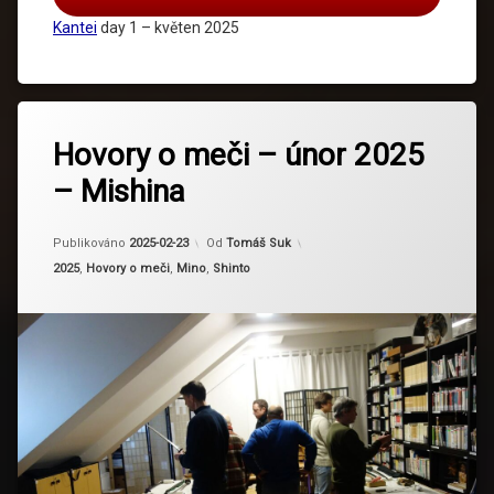
Kantei
day 1 – květen 2025
Označeno
tagem
Hovory o meči – únor 2025
Daido
– Mishina
Kanemichi
Kinmichi
Aktualizováno
2025-02-23
Publikováno
2025-02-23
Od
Tomáš Suk
Mishina
Kategorie:
2025
,
Hovory o meči
,
Mino
,
Shinto
Yoshimichi