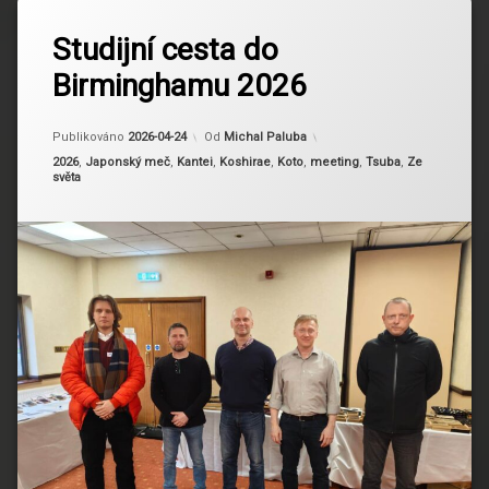
Označeno
tagem
Studijní cesta do
To-Ken
Birminghamu 2026
Society of Great
Britain
Aktualizováno
2026-04-24
Publikováno
2026-04-24
Od
Michal Paluba
Kategorie:
2026
,
Japonský meč
,
Kantei
,
Koshirae
,
Koto
,
meeting
,
Tsuba
,
Ze
světa