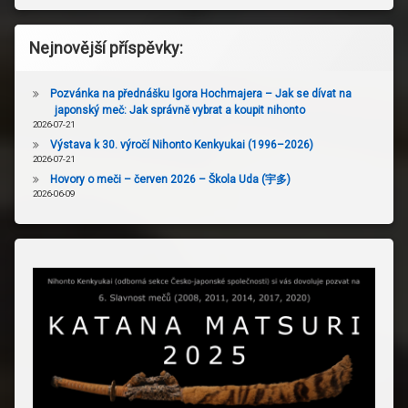
Nejnovější příspěvky:
Pozvánka na přednášku Igora Hochmajera – Jak se dívat na
japonský meč: Jak správně vybrat a koupit nihonto
2026-07-21
Výstava k 30. výročí Nihonto Kenkyukai (1996–2026)
2026-07-21
Hovory o meči – červen 2026 – Škola Uda (宇多)
2026-06-09