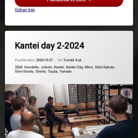
Goban kaji
Označeno
tagem
Kantei day 2-2024
saidanmei
Aktualizováno
2024-10-27
Publikováno
2024-10-27
Od
Tomáš Suk
Kategorie:
2024
,
Gendaito
,
Jokoto
,
Kantei
,
Kantei Day
,
Mino
,
Shin-Sakuto
,
Shin-Shinto
,
Shinto
,
Tsuba
,
Yamato