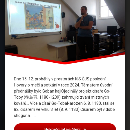
Dne 15. 12. proběhly v prostorách KIS ČJS poslední
Hovory o meči a setkání v roce 2024. Tématem úvodní
přednášky bylo Goban kajiOjedinělý projekt císaře Go-
Toby (後鳥羽, 1180-1239) zahrnující zvaní mistrných
kovářů… Více a císař Go-TobaNarozen 6. 8. 1180, stal se
82. císařem ve věku 3 let (8. 9. 1183) Císařem byl v době
shoguná… …
Hovory o meči – prosinec 
Pokračovat ve čtení