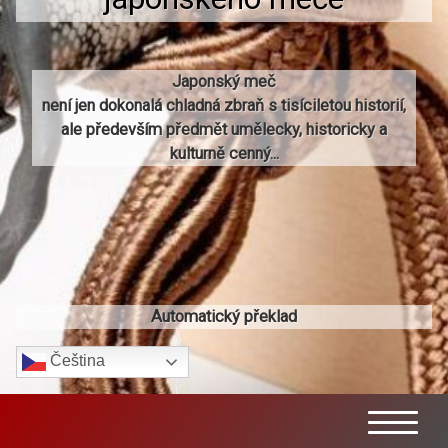
Japonský meč
není jen dokonalá chladná zbraň s tisíciletou historií,
ale především předmět umělecky, historicky a
kulturně cenný...
Automatický překlad
Čeština‎