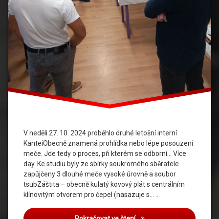
V neděli 27. 10. 2024 proběhlo druhé letošní interní
KanteiObecně znamená prohlídka nebo lépe posouzení
meče. Jde tedy o proces, při kterém se odborní… Více
day. Ke studiu byly ze sbírky soukromého sběratele
zapůjčeny 3 dlouhé meče vysoké úrovně a soubor
tsubZáštita – obecně kulatý kovový plát s centrálním
klínovitým otvorem pro čepel (nasazuje s… …
Pokračovat ve čtení