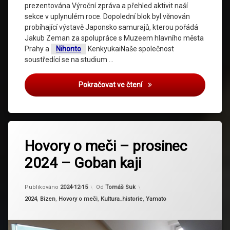
prezentována Výroční zpráva a přehled aktivit naší
sekce v uplynulém roce. Dopolední blok byl věnován
probíhající výstavě Japonsko samurajů, kterou pořádá
Jakub Zeman za spolupráce s Muzeem hlavního města
Prahy a
Nihonto
KenkyukaiNaše společnost
soustředící se na studium …
Valná hromada za rok 202
Pokračovat ve čtení
Označeno
tagem
Hovory o meči – prosinec
goba
2024 – Goban kaji
kaji
mihara
Aktualizováno
2024-12-18
shikomizue
Publikováno
2024-12-15
Od
Tomáš Suk
Kategorie:
2024
,
Bizen
,
Hovory o meči
,
Kultura_historie
,
Yamato
yamato