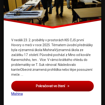
V neděli 23. 2. proběhly v prostorách KIS ČJS první
Hovory o meči v roce 2025. Tématem úvodní přednášky
byla významná škola MishinaVýznamná škola ze
začátku 17. století. Původně pochází z Mino od kováře
Kanemichiho, ten… Více. V rámci krátkého vhledu do
problematiky se T. Suk věnoval: Následovalo
kanteiObecně znamená prohlídka nebo lépe posouzení
meče. …
Hovory o meči – únor 2025
Pokračovat ve čtení
Mishina