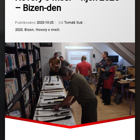
sukesada
– Bizen-den
Aktualizováno
2025-10-25
Publikováno
2025-10-25
Od
Tomáš Suk
Kategorie:
2025
,
Bizen
,
Hovory o meči