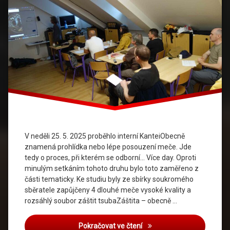
V neděli 25. 5. 2025 proběhlo interní KanteiObecně
znamená prohlídka nebo lépe posouzení meče. Jde
tedy o proces, při kterém se odborní… Více day. Oproti
minulým setkáním tohoto druhu bylo toto zaměřeno z
části tematicky. Ke studiu byly ze sbírky soukromého
sběratele zapůjčeny 4 dlouhé meče vysoké kvality a
rozsáhlý soubor záštit tsubaZáštita – obecně …
Pokračovat ve čtení