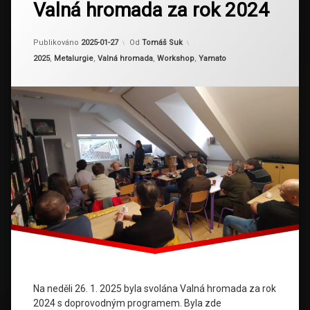
Valná hromada za rok 2024
kumihimo
kyudo
Aktualizováno
2025-02-04
Publikováno
2025-01-27
Od
Tomáš Suk
sageo
Kategorie:
2025
,
Metalurgie
,
Valná hromada
,
Workshop
,
Yamato
yamato
Na neděli 26. 1. 2025 byla svolána Valná hromada za rok
2024 s doprovodným programem. Byla zde