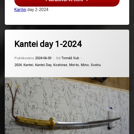
Kantei
day 2-2024
Kantei day 1-2024
Aktualizováno
2024-06-30
Publikováno
2024-06-30
Od
Tomáš Suk
Kategorie:
2024
,
Kantei
,
Kantei Day
,
Koshirae
,
Mei-to
,
Mino
,
Soshu