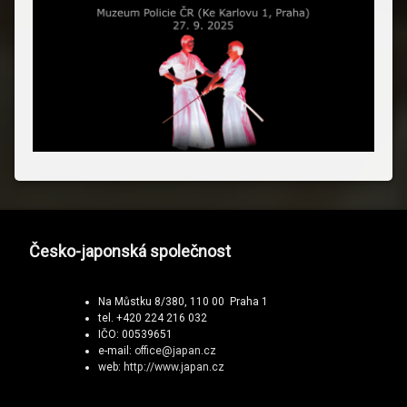
Česko-japonská společnost
Na Můstku 8/380, 110 00 Praha 1
tel. +420 224 216 032
IČO: 00539651
e-mail:
office@japan.cz
web:
http://www.japan.cz