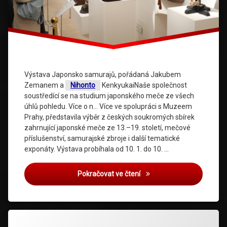
Výstava Japonsko samurajů, pořádaná Jakubem
Zemanem a
Nihonto
KenkyukaiNaše společnost
soustředící se na studium japonského meče ze všech
úhlů pohledu. Více o n… Více ve spolupráci s Muzeem
Prahy, představila výběr z českých soukromých sbírek
zahrnující japonské meče ze 13.–19. století, mečové
příslušenství, samurajské zbroje i další tematické
exponáty. Výstava probíhala od 10. 1. do 10. …
Spolupráce na výstavě „J
Pokračovat ve čtení
Označeno
tagem