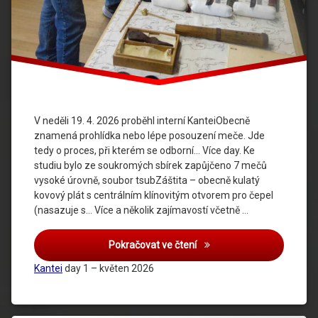
V neděli 19. 4. 2026 proběhl interní KanteiObecně
znamená prohlídka nebo lépe posouzení meče. Jde
tedy o proces, při kterém se odborní… Více day. Ke
studiu bylo ze soukromých sbírek zapůjčeno 7 mečů
vysoké úrovně, soubor tsubZáštita – obecně kulatý
kovový plát s centrálním klínovitým otvorem pro čepel
(nasazuje s… Více a několik zajímavostí včetně …
Pokračovat ve čtení
Kantei
day 1 – květen 2026