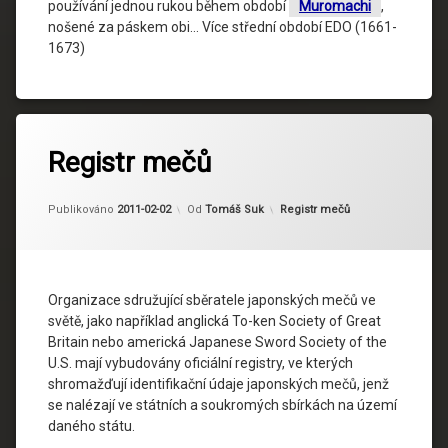
používání jednou rukou během období
Muromachi
,
nošené za páskem obi… Více střední období EDO (1661-
1673)
Registr mečů
Kategorie:
Publikováno
2011-02-02
Od
Tomáš Suk
Registr mečů
Organizace sdružující sběratele japonských mečů ve
světě, jako například anglická To-ken Society of Great
Britain nebo americká Japanese Sword Society of the
U.S. mají vybudovány oficiální registry, ve kterých
shromažďují identifikační údaje japonských mečů, jenž
se nalézají ve státních a soukromých sbírkách na území
daného státu.