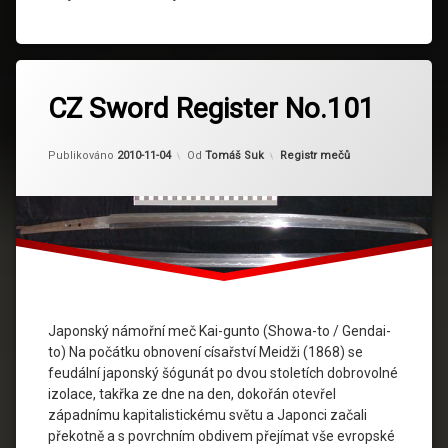
CZ Sword Register No.101
Kategorie:
Publikováno
2010-11-04
Od
Tomáš Suk
Registr mečů
Japonský námořní meč Kai-gunto (Showa-to / Gendai-
to) Na počátku obnovení císařství Meidži (1868) se
feudální japonský šógunát po dvou stoletích dobrovolné
izolace, takřka ze dne na den, dokořán otevřel
západnímu kapitalistickému světu a Japonci začali
překotně a s povrchním obdivem přejímat vše evropské