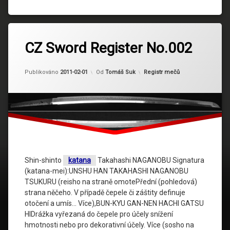
CZ Sword Register No.002
Kategorie:
Publikováno
2011-02-01
Od
Tomáš Suk
Registr mečů
Shin-shinto
katana
Takahashi NAGANOBU Signatura
(katana-mei):UNSHU HAN TAKAHASHI NAGANOBU
TSUKURU (reisho na straně omotePřední (pohledová)
strana něčeho. V případě čepele či záštity definuje
otočení a umís… Více),BUN-KYU GAN-NEN HACHI GATSU
HIDrážka vyřezaná do čepele pro účely snížení
hmotnosti nebo pro dekorativní účely. Více (sosho na