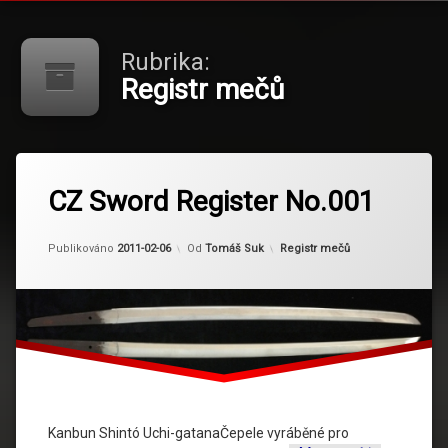
Rubrika:
Registr mečů
CZ Sword Register No.001
Kategorie:
Publikováno
2011-02-06
Od
Tomáš Suk
Registr mečů
Kanbun Shintó Uchi-gatanaČepele vyráběné pro