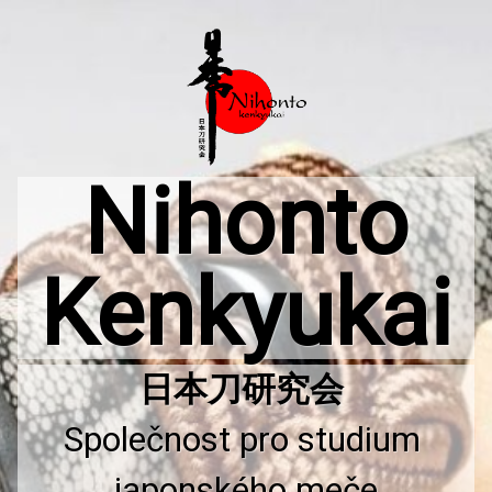
Přejít
k
obsahu
webu
Nihonto
Kenkyukai
Společnost pro studium 
japonského meče