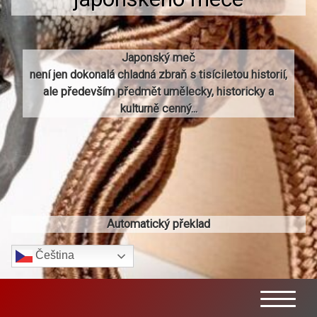
Japonský meč
není jen dokonalá chladná zbraň s tisíciletou historií,
ale především předmět umělecky, historicky a
kulturně cenný...
Automatický překlad
Čeština‎