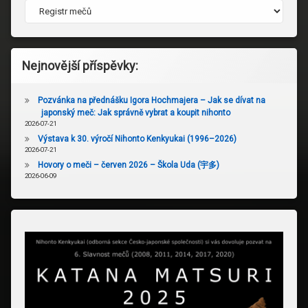
Nejnovější příspěvky:
Pozvánka na přednášku Igora Hochmajera – Jak se dívat na
japonský meč: Jak správně vybrat a koupit nihonto
2026-07-21
Výstava k 30. výročí Nihonto Kenkyukai (1996–2026)
2026-07-21
Hovory o meči – červen 2026 – Škola Uda (宇多)
2026-06-09