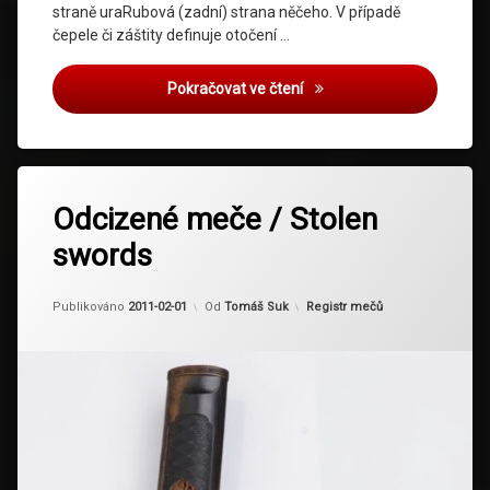
straně uraRubová (zadní) strana něčeho. V případě
čepele či záštity definuje otočení …
CZ Sword Register No.002
Pokračovat ve čtení
Odcizené meče / Stolen
swords
Kategorie:
Publikováno
2011-02-01
Od
Tomáš Suk
Registr mečů