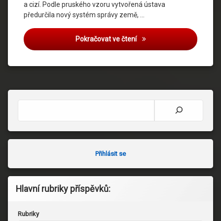
a cizí. Podle pruského vzoru vytvořená ústava
předurčila nový systém správy země, …
CZ Sword Register No.101
Pokračovat ve čtení
Hledat
Přihlásit se
Hlavní rubriky příspěvků:
Rubriky